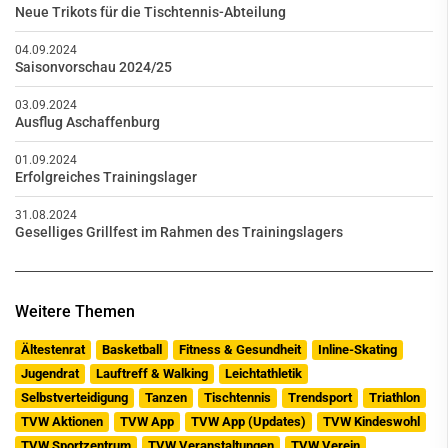
Neue Trikots für die Tischtennis-Abteilung
04.09.2024
Saisonvorschau 2024/25
03.09.2024
Ausflug Aschaffenburg
01.09.2024
Erfolgreiches Trainingslager
31.08.2024
Geselliges Grillfest im Rahmen des Trainingslagers
Weitere Themen
Ältestenrat
Basketball
Fitness & Gesundheit
Inline-Skating
Jugendrat
Lauftreff & Walking
Leichtathletik
Selbstverteidigung
Tanzen
Tischtennis
Trendsport
Triathlon
TVW Aktionen
TVW App
TVW App (Updates)
TVW Kindeswohl
TVW Sportzentrum
TVW Veranstaltungen
TVW Verein