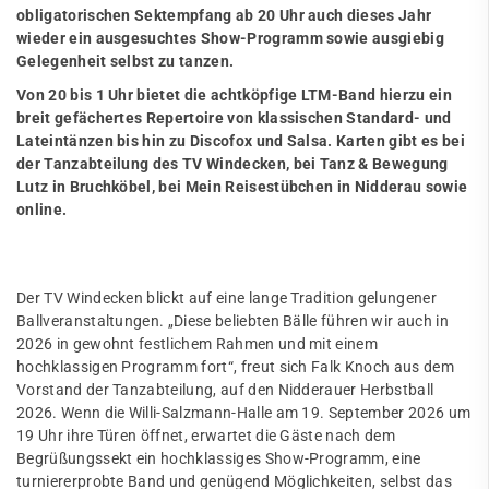
obligatorischen Sektempfang ab 20 Uhr auch dieses Jahr
wieder ein ausgesuchtes Show-Programm sowie ausgiebig
Gelegenheit selbst zu tanzen.
Von 20 bis 1 Uhr bietet die achtköpfige LTM-Band hierzu ein
breit gefächertes Repertoire von klassischen Standard- und
Lateintänzen bis hin zu Discofox und Salsa. Karten gibt es bei
der Tanzabteilung des TV Windecken, bei Tanz & Bewegung
Lutz in Bruchköbel, bei Mein Reisestübchen in Nidderau sowie
online
.
Der TV Windecken blickt auf eine lange Tradition gelungener
Ballveranstaltungen. „Diese beliebten Bälle führen wir auch in
2026 in gewohnt festlichem Rahmen und mit einem
hochklassigen Programm fort“, freut sich Falk Knoch aus dem
Vorstand der Tanzabteilung, auf den Nidderauer Herbstball
2026. Wenn die Willi-Salzmann-Halle am 19. September 2026 um
19 Uhr ihre Türen öffnet, erwartet die Gäste nach dem
Begrüßungssekt ein hochklassiges Show-Programm, eine
turniererprobte Band und genügend Möglichkeiten, selbst das