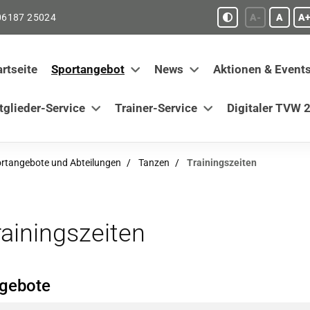
06187 25024
A-
A
A+
artseite
Sportangebot
News
Aktionen & Event
tglieder-Service
Trainer-Service
Digitaler TVW 2
rtangebote und Abteilungen
Tanzen
Trainingszeiten
rainingszeiten
gebote