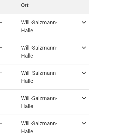
Ort
Weitere Informationen
–
Willi-Salzmann-
Halle
–
Willi-Salzmann-
Halle
–
Willi-Salzmann-
Halle
–
Willi-Salzmann-
Halle
schäftsstelle
–
Willi-Salzmann-
nverein „Grundstein zur
Halle
igkeit“ Windecken e.V.