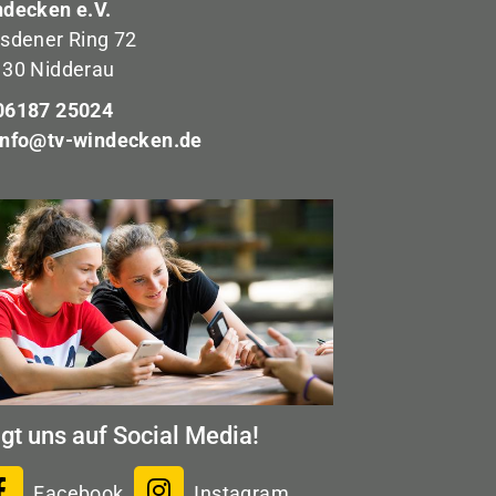
decken e.V.
sdener Ring 72
30 Nidderau
6187 25024
info@tv-windecken.de
lgt uns auf Social Media!
Facebook
Instagram