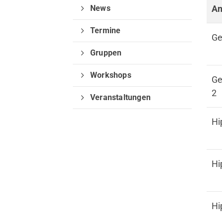
News
An
Termine
Ge
Gruppen
Wichtige Informat
Workshops
Ge
2
Veranstaltungen
Hi
Hi
Sportangebote finden
Hi
Unser Sportangebot
Sportsuche / Übungsplan