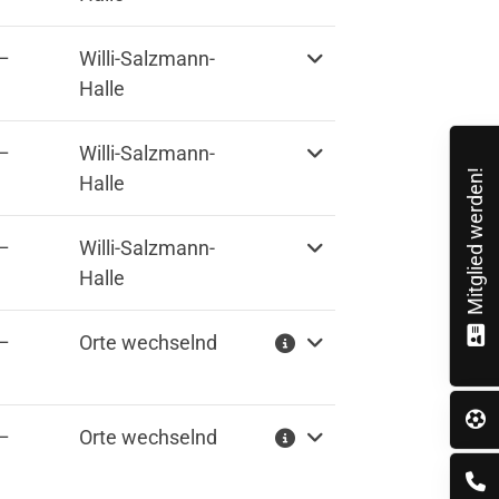
sdener Ring 72
30 Nidderau
–
Willi-Salzmann-
Halle
6187 25024
info@tv-windecken.de
–
Willi-Salzmann-
Mitglied werden!
Halle
–
Willi-Salzmann-
Halle
–
Orte wechselnd
–
Orte wechselnd