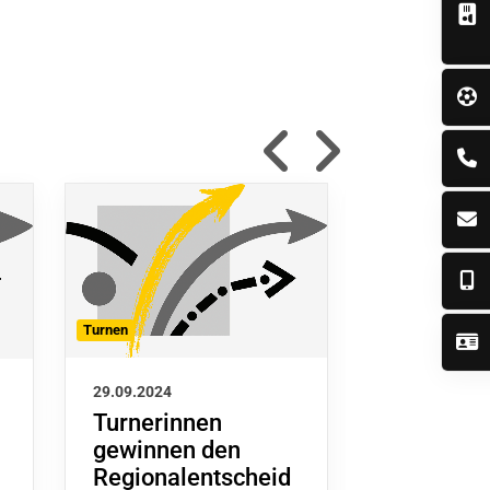
Turnen
Turnen
29.09.2024
20.09.2024
Turnerinnen
Turnerin
gewinnen den
erfolgrei
Regionalentscheid
Bundespo