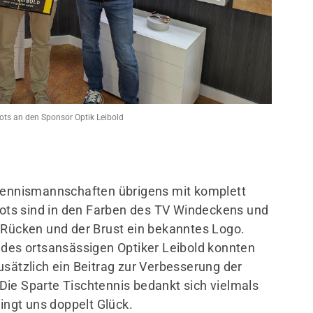
Mitglieder-Service
Ge
Alles zur Mitgliedschaft
Tur
ots an den Sponsor Optik Leibold
Unterlagen
Ein
Termine
Dre
611
0
htennismannschaften übrigens mit komplett
ikots sind in den Farben des TV Windeckens und
 Rücken und der Brust ein bekanntes Logo.
 des ortsansässigen Optiker Leibold konnten
usätzlich ein Beitrag zur Verbesserung der
Die Sparte Tischtennis bedankt sich vielmals
ringt uns doppelt Glück.