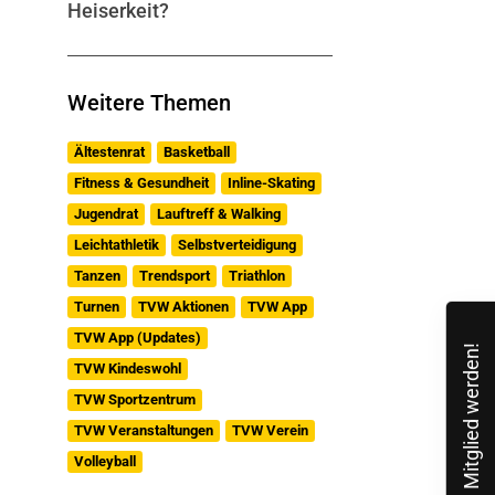
Heiserkeit?
Weitere Themen
Ältestenrat
Basketball
Fitness & Gesundheit
Inline-Skating
Jugendrat
Lauftreff & Walking
Leichtathletik
Selbstverteidigung
Tanzen
Trendsport
Triathlon
Turnen
TVW Aktionen
TVW App
TVW App (Updates)
Mitglied werden!
TVW Kindeswohl
TVW Sportzentrum
TVW Veranstaltungen
TVW Verein
Volleyball