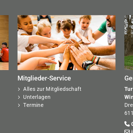
Mitglieder-Service
Ge
Alles zur Mitgliedschaft
Tur
Unterlagen
Win
Termine
Dre
611
0