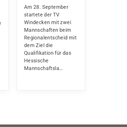
Qualifika
Am 28. September
Am 15. Se
startete der TV
starteten 
Windecken mit zwei
e
Turnerinnen
Mannschaften beim
Bundespok
Regionalentscheid mit
Qualifikatio
dem Ziel die
Nordhesse
Qualifikation für das
Team in de
Hessische
Altersklas
Mannschaftsla…
und einer S