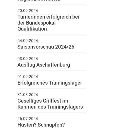
20.09.2024
Turnerinnen erfolgreich bei
der Bundespokal
Qualifikation
schäftsstelle
04.09.2024
nverein „Grundstein zur
Saisonvorschau 2024/25
igkeit“ Windecken e.V.
sdener Ring 72
03.09.2024
Ausflug Aschaffenburg
30 Nidderau
6187 25024
01.09.2024
Erfolgreiches Trainingslager
info@tv-windecken.de
31.08.2024
Geselliges Grillfest im
Rahmen des Trainingslagers
26.07.2024
Husten? Schnupfen?