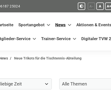
06187 25024
A-
A
A+
artseite
Sportangebot
News
Aktionen & Event
tglieder-Service
Trainer-Service
Digitaler TVW 2
-News
Neue Trikots für die Tischtennis-Abteilung