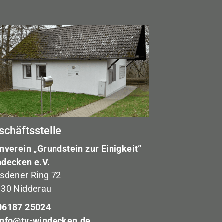
schäftsstelle
nverein „Grundstein zur Einigkeit“
decken e.V.
sdener Ring 72
30 Nidderau
6187 25024
info@tv-windecken.de