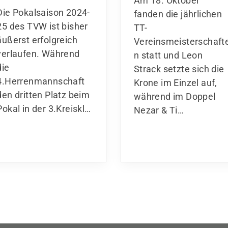
Am 18. Oktober
Die Pokalsaison 2024-
fanden die jährlichen
25 des TVW ist bisher
TT-
äußerst erfolgreich
Vereinsmeisterschaft
verlaufen. Während
n statt und Leon
die
Strack setzte sich die
4.Herrenmannschaft
Krone im Einzel auf,
den dritten Platz beim
während im Doppel
Pokal in der 3.Kreiskl
…
Nezar & Ti
…