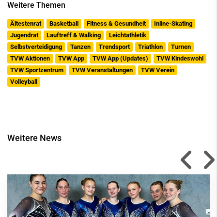
Weitere Themen
Ältestenrat
Basketball
Fitness & Gesundheit
Inline-Skating
Jugendrat
Lauftreff & Walking
Leichtathletik
Selbstverteidigung
Tanzen
Trendsport
Triathlon
Turnen
TVW Aktionen
TVW App
TVW App (Updates)
TVW Kindeswohl
TVW Sportzentrum
TVW Veranstaltungen
TVW Verein
Volleyball
Weitere News