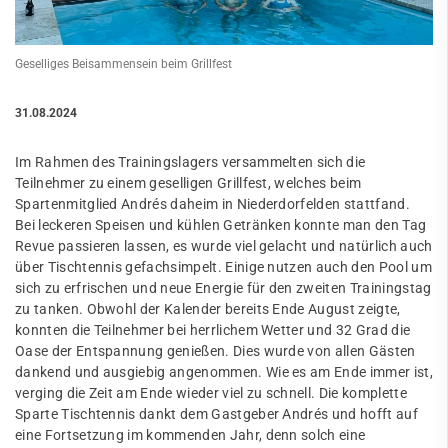
Geselliges Beisammensein beim Grillfest
31.08.2024
Im Rahmen des Trainingslagers versammelten sich die
Teilnehmer zu einem geselligen Grillfest, welches beim
Spartenmitglied Andrés daheim in Niederdorfelden stattfand.
Bei leckeren Speisen und kühlen Getränken konnte man den Tag
Revue passieren lassen, es wurde viel gelacht und natürlich auch
über Tischtennis gefachsimpelt. Einige nutzen auch den Pool um
sich zu erfrischen und neue Energie für den zweiten Trainingstag
zu tanken. Obwohl der Kalender bereits Ende August zeigte,
konnten die Teilnehmer bei herrlichem Wetter und 32 Grad die
Oase der Entspannung genießen. Dies wurde von allen Gästen
dankend und ausgiebig angenommen. Wie es am Ende immer ist,
verging die Zeit am Ende wieder viel zu schnell. Die komplette
Sparte Tischtennis dankt dem Gastgeber Andrés und hofft auf
eine Fortsetzung im kommenden Jahr, denn solch eine