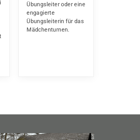
i
Übungsleiter oder eine
Wettkampf 
engagierte
Team „Der
Übungsleiterin für das
Wirbelstur
Mädchenturnen.
Altersklas
t