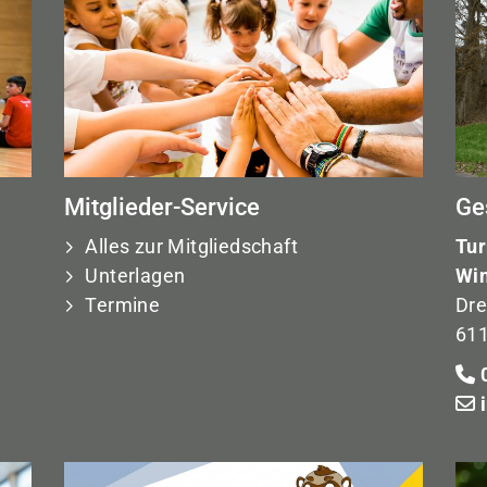
Mitglieder-Service
Ge
Alles zur Mitgliedschaft
Tur
Unterlagen
Win
Termine
Dre
611
0