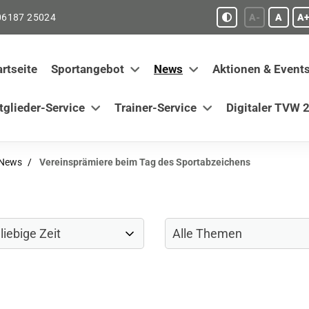
06187 25024
A-
A
A+
artseite
Sportangebot
News
Aktionen & Event
tglieder-Service
Trainer-Service
Digitaler TVW 2
-News
Vereinsprämiere beim Tag des Sportabzeichens