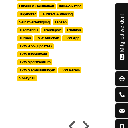
Fitness & Gesundheit
Inline-Skating
Jugendrat
Lauftreff & Walking
Mitglied werden!
Selbstverteidigung
Tanzen
Tischtennis
Trendsport
Triathlon
Turnen
TVW Aktionen
TVW App
TVW App (Updates)
TVW Kindeswohl
TVW Sportzentrum
TVW Veranstaltungen
TVW Verein
Volleyball