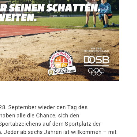
Mitglieder-Service
Ge
Alles zur Mitgliedschaft
Tur
Unterlagen
Ein
Termine
Dre
611
0
28. September wieder den Tag des
haben alle die Chance, sich den
portabzeichens auf dem Sportplatz der
n. Jeder ab sechs Jahren ist willkommen – mit