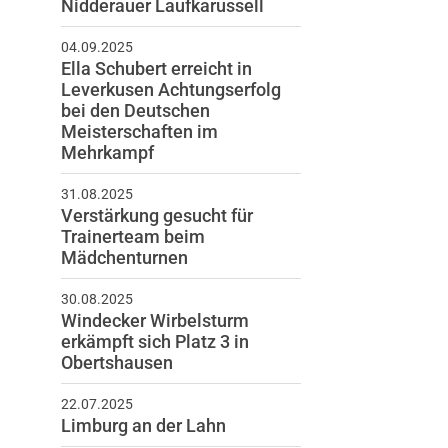
Nidderauer Laufkarussell
04.09.2025
Ella Schubert erreicht in
Leverkusen Achtungserfolg
bei den Deutschen
Meisterschaften im
Mehrkampf
schäftsstelle
31.08.2025
nverein „Grundstein zur
Verstärkung gesucht für
igkeit“ Windecken e.V.
Trainerteam beim
Mädchenturnen
sdener Ring 72
30 Nidderau
30.08.2025
Windecker Wirbelsturm
6187 25024
erkämpft sich Platz 3 in
info@tv-windecken.de
Obertshausen
22.07.2025
Limburg an der Lahn