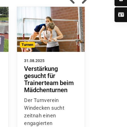
Turnen
Leichtathletik
31.08.2025
30.08.2025
Verstärkung
Windecke
gesucht für
Wirbelst
Trainerteam beim
erkämpft 
i
Mädchenturnen
3 in Obe
Der Turnverein
Zwei Woch
Windecken sucht
den Sommer
zeitnah einen
die TG Obe
engagierten
zu sich auf