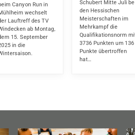
Schubert Mitte Juli be
beim Canyon Run in
den Hessischen
Mühlheim wechselt
Meisterschaften im
der Lauftreff des TV
Mehrkampf die
Windecken ab Montag,
Qualifikationsnorm mi
dem 15. September
3736 Punkten um 136
2025 in die
Punkte übertroffen
Wintersaison.
hat
…