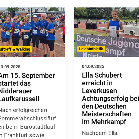
Leichtathletik
uftreff & Walking
04.09.2025
13.09.2025
Ella Schubert
Am 15. September
erreicht in
startet das
Leverkusen
Nidderauer
Achtungserfolg be
Laufkarussell
den Deutschen
Nach erfolgreichen
Meisterschaften
Sommerabschlussläuf
im Mehrkampf
en beim Bürostadtlauf
Nachdem Ella
in Frankfurt sowie