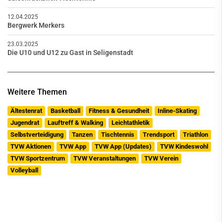
12.04.2025
Bergwerk Merkers
23.03.2025
Die U10 und U12 zu Gast in Seligenstadt
Weitere Themen
Ältestenrat
Basketball
Fitness & Gesundheit
Inline-Skating
Jugendrat
Lauftreff & Walking
Leichtathletik
Selbstverteidigung
Tanzen
Tischtennis
Trendsport
Triathlon
TVW Aktionen
TVW App
TVW App (Updates)
TVW Kindeswohl
TVW Sportzentrum
TVW Veranstaltungen
TVW Verein
Volleyball