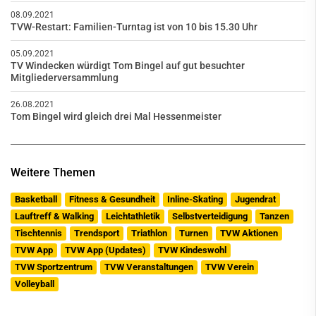
08.09.2021
TVW-Restart: Familien-Turntag ist von 10 bis 15.30 Uhr
05.09.2021
TV Windecken würdigt Tom Bingel auf gut besuchter
Mitgliederversammlung
26.08.2021
Tom Bingel wird gleich drei Mal Hessenmeister
Weitere Themen
Basketball
Fitness & Gesundheit
Inline-Skating
Jugendrat
Lauftreff & Walking
Leichtathletik
Selbstverteidigung
Tanzen
Tischtennis
Trendsport
Triathlon
Turnen
TVW Aktionen
TVW App
TVW App (Updates)
TVW Kindeswohl
TVW Sportzentrum
TVW Veranstaltungen
TVW Verein
Volleyball