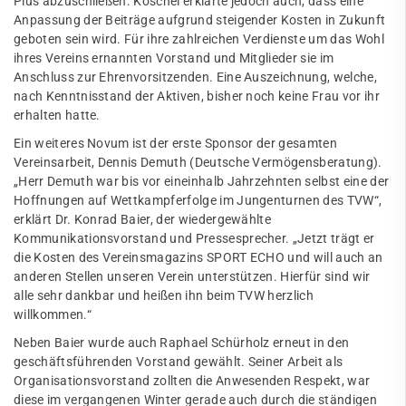
Plus abzuschließen. Koschel erklärte jedoch auch, dass eine
Anpassung der Beiträge aufgrund steigender Kosten in Zukunft
geboten sein wird. Für ihre zahlreichen Verdienste um das Wohl
ihres Vereins ernannten Vorstand und Mitglieder sie im
Anschluss zur Ehrenvorsitzenden. Eine Auszeichnung, welche,
nach Kenntnisstand der Aktiven, bisher noch keine Frau vor ihr
erhalten hatte.
Ein weiteres Novum ist der erste Sponsor der gesamten
Vereinsarbeit, Dennis Demuth (Deutsche Vermögensberatung).
„Herr Demuth war bis vor eineinhalb Jahrzehnten selbst eine der
Hoffnungen auf Wettkampferfolge im Jungenturnen des TVW“,
erklärt Dr. Konrad Baier, der wiedergewählte
Kommunikationsvorstand und Pressesprecher. „Jetzt trägt er
die Kosten des Vereinsmagazins SPORT ECHO und will auch an
anderen Stellen unseren Verein unterstützen. Hierfür sind wir
alle sehr dankbar und heißen ihn beim TVW herzlich
willkommen.“
Neben Baier wurde auch Raphael Schürholz erneut in den
geschäftsführenden Vorstand gewählt. Seiner Arbeit als
Organisationsvorstand zollten die Anwesenden Respekt, war
diese im vergangenen Winter gerade auch durch die ständigen