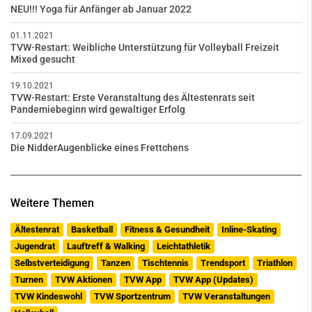
NEU!!! Yoga für Anfänger ab Januar 2022
01.11.2021
TVW-Restart: Weibliche Unterstützung für Volleyball Freizeit
Mixed gesucht
19.10.2021
TVW-Restart: Erste Veranstaltung des Ältestenrats seit
Pandemiebeginn wird gewaltiger Erfolg
17.09.2021
Die NidderAugenblicke eines Frettchens
Weitere Themen
Ältestenrat
Basketball
Fitness & Gesundheit
Inline-Skating
Jugendrat
Lauftreff & Walking
Leichtathletik
Selbstverteidigung
Tanzen
Tischtennis
Trendsport
Triathlon
Turnen
TVW Aktionen
TVW App
TVW App (Updates)
TVW Kindeswohl
TVW Sportzentrum
TVW Veranstaltungen