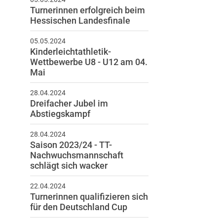
Turnerinnen erfolgreich beim
Hessischen Landesfinale
05.05.2024
Kinderleichtathletik-
Wettbewerbe U8 - U12 am 04.
Mai
28.04.2024
schäftsstelle
Dreifacher Jubel im
Abstiegskampf
nverein „Grundstein zur
igkeit“ Windecken e.V.
28.04.2024
sdener Ring 72
Saison 2023/24 - TT-
Nachwuchsmannschaft
30 Nidderau
schlägt sich wacker
6187 25024
info@tv-windecken.de
22.04.2024
Turnerinnen qualifizieren sich
für den Deutschland Cup