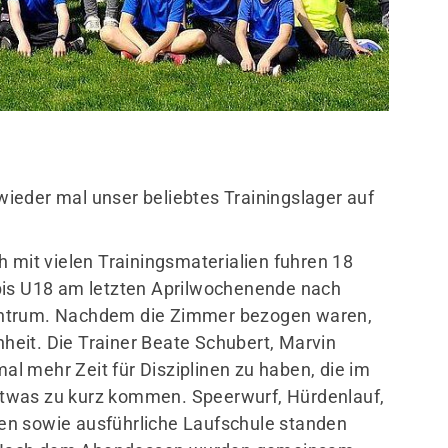
Mitglieder-Service
Ge
ieder mal unser beliebtes Trainingslager auf
Alles zur Mitgliedschaft
Tur
Unterlagen
Ein
h mit vielen Trainingsmaterialien fuhren 18
Termine
Dre
bis U18 am letzten Aprilwochenende nach
611
entrum. Nachdem die Zimmer bezogen waren,
inheit. Die Trainer Beate Schubert, Marvin
0
mal mehr Zeit für Disziplinen zu haben, die im
twas zu kurz kommen. Speerwurf, Hürdenlauf,
en sowie ausführliche Laufschule standen