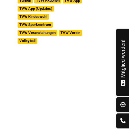
Turnen
TVW Aktionen
TVW App
TVW App (Updates)
TVW Kindeswohl
TVW Sportzentrum
TVW Veranstaltungen
TVW Verein
Volleyball
Mitglied werden!