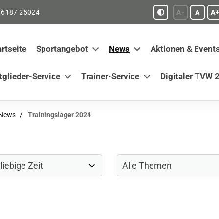
06187 25024
A-
A
A+
artseite
Sportangebot
News
Aktionen & Event
tglieder-Service
Trainer-Service
Digitaler TVW 2
-News
Trainingslager 2024