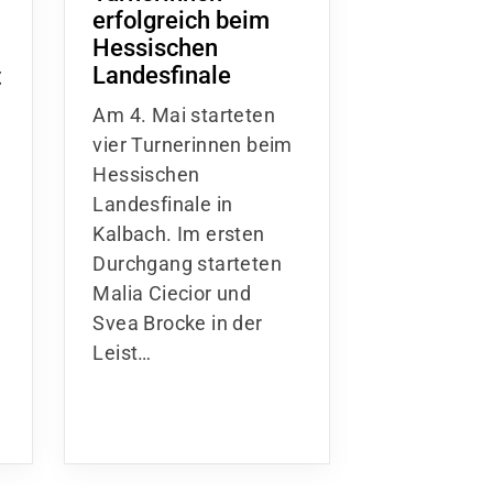
erfolgreich beim
k-Wettbe
Hessischen
- U12 am 
Landesfinale
t
Am Samstag
Am 4. Mai starteten
Mai 2024 f
vier Turnerinnen beim
perfektem 
Hessischen
unsere beli
Landesfinale in
Wettkämpf
Kalbach. Im ersten
Sportplatz 
Durchgang starteten
von-Suttner
Malia Ciecior und
Nidderau…
Svea Brocke in der
Leist…