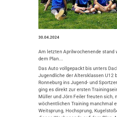
30.04.2024
Sportangebote finden
Am letzten Aprilwochenende stand w
dem Plan...
Unser Sportangebot
Sportsuche / Übungsplan
Das Auto vollgepackt bis unters Dac
Sportveranstaltungen
Jugendliche der Altersklassen U12 
Sportstätten
Ronneburg ins Jugend- und Sportz
ging es direkt zur ersten Trainingse
Müller und Jörn Feiler freuten sich, 
wöchentlichen Training manchmal e
Weitsprung, Hochsprung, Kugelstoß