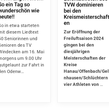
So ein Tag so
TVW dominieren
wunderschön wie
bei den
heute!!
Kreismeisterschaf
en
So in etwa starteten
Zur Eröffnung der
mit diesem Liedtext
Freiluftsaison 2024
50 Seniorinnen und
gingen bei den
Senioren des TV
diesjährigen
Windecken am 16. Mai
Meisterschaften der
morgens um 9.00 Uhr
Kreise
gutgelaunt zur Fahrt in
Hanau/Offenbach/Gel
den Odenw…
nhausen/Schlüchtern
vier Athleten von
…