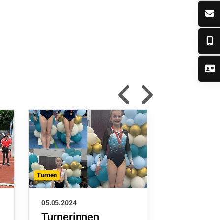
Turnen
Leichtathletik
05.05.2024
05.05.2024
Turnerinnen
Kinderlei