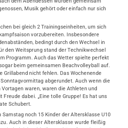
 Nach dem Abendessen wurden gemeinsam
n genossen, Musik gehört oder einfach nur sich
hen bei gleich 2 Trainingseinheiten, um sich
tkampfsaison vorzubereiten. Insbesondere
denabständen, bedingt durch den Wechsel in
. Für den Weitsprung stand der Technikwechsel
em Programm. Auch das Wetter spielte perfekt
 sogar beim gemeinsamen Beachvolleyball auf.
lle Grillabend nicht fehlen. Das Wochenende
m Sonntagvormittag abgerundet. Auch wenn die
n Vortagen waren, waren die Athleten und
t Freude dabei. „Eine tolle Gruppe! Es hat uns
eate Schubert.
 Samstag noch 15 Kinder der Altersklasse U10
zu. Auch in dieser Altersklasse wurde fleißig