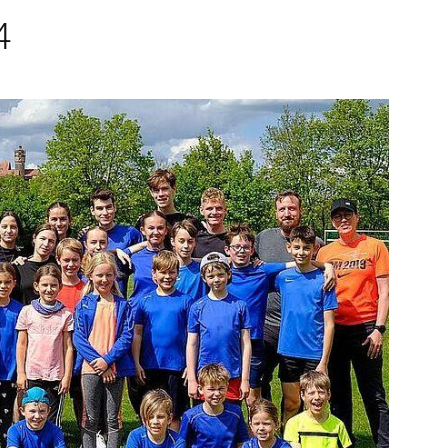
4
ionen