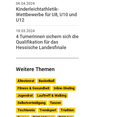
06.04.2024
Kinderleichtathletik-
Wettbewerbe für U8, U10 und
U12
18.03.2024
4 Turnerinnen sichern sich die
Qualifikation für das
Hessische Landesfinale
Weitere Themen
Ältestenrat
Basketball
Fitness & Gesundheit
Inline-Skating
Jugendrat
Lauftreff & Walking
Selbstverteidigung
Tanzen
Tischtennis
Trendsport
Triathlon