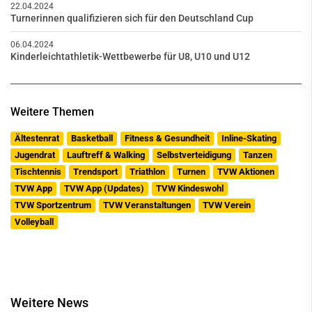
22.04.2024
Turnerinnen qualifizieren sich für den Deutschland Cup
06.04.2024
Kinderleichtathletik-Wettbewerbe für U8, U10 und U12
Weitere Themen
Ältestenrat
Basketball
Fitness & Gesundheit
Inline-Skating
Jugendrat
Lauftreff & Walking
Selbstverteidigung
Tanzen
Tischtennis
Trendsport
Triathlon
Turnen
TVW Aktionen
TVW App
TVW App (Updates)
TVW Kindeswohl
TVW Sportzentrum
TVW Veranstaltungen
TVW Verein
Volleyball
Weitere News