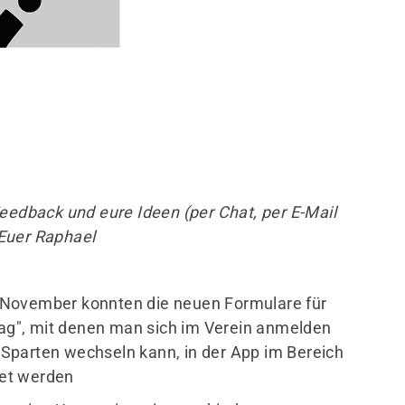
Mitglieder-Service
Ge
Alles zur Mitgliedschaft
Tur
Unterlagen
Ein
Termine
Dre
Feedback und eure Ideen (per Chat, per E-Mail
611
Euer Raphael
0
 November konnten die neuen Formulare für
g", mit denen man sich im Verein anmelden
Sparten wechseln kann, in der App im Bereich
ltet werden