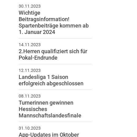
30.11.2023
Wichtige
Beitragsinformation!
Spartenbeiträge kommen ab
1. Januar 2024
schäftsstelle
14.11.2023
2.Herren qualifiziert sich für
nverein „Grundstein zur
Pokal-Endrunde
igkeit“ Windecken e.V.
sdener Ring 72
12.11.2023
Landesliga 1 Saison
30 Nidderau
erfolgreich abgeschlossen
6187 25024
08.11.2023
info@tv-windecken.de
Turnerinnen gewinnen
Hessisches
Mannschaftslandesfinale
31.10.2023
App-Updates im Oktober