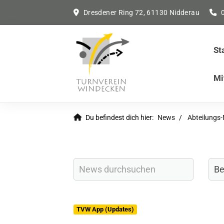
Dresdener Ring 72, 61130 Nidderau
St
Mi
Du befindest dich hier:
News
Abteilungs
TVW App (Updates)