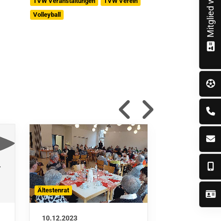
Mitglied werden!
TVW Veranstaltungen
TVW Verein
Volleyball
Ältestenrat
TVW Verein
10.12.2023
30.11.2023