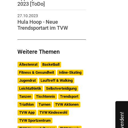
2023 [ToDo]
27.10.2023
Hula Hoop - Neue
Trendsportart im TVW
Weitere Themen
Ältestenrat
Basketball
Fitness & Gesundheit
Inline-Skating
Jugendrat
Lauftreff & Walking
Leichtathletik
Selbstverteidigung
Tanzen
Tischtennis
Trendsport
Triathlon
Turnen
TVW Aktionen
TVW App
TVW Kindeswohl
TVW Sportzentrum