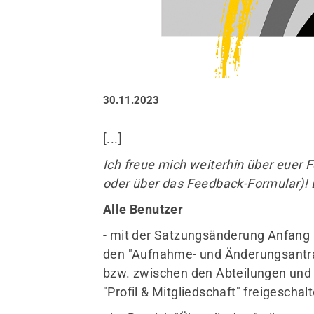
Sportangebote finden
30.11.2023
Unser Sportangebot
[...]
Sportsuche / Übungsplan
Sportveranstaltungen
Ich freue mich weiterhin über euer 
Sportstätten
oder über das Feedback-Formular)! 
Alle Benutzer
- mit der Satzungsänderung Anfang
den "Aufnahme- und Änderungsantra
bzw. zwischen den Abteilungen und 
"Profil & Mitgliedschaft" freigescha