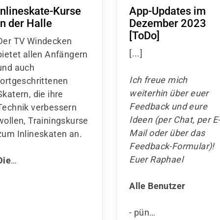
Inlineskate-Kurse
App-Updates im
in der Halle
Dezember 2023
[ToDo]
Der TV Windecken
[...]
bietet allen Anfängern
und auch
Ich freue mich
fortgeschrittenen
weiterhin über euer
Skatern, die ihre
Feedback und eure
Technik verbessern
Ideen (per Chat, per E
wollen, Trainingskurse
Mail oder über das
zum Inlineskaten an.
Feedback-Formular)!
Euer Raphael
Die
…
Alle Benutzer
- pün…