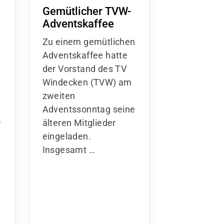
Gemütlicher TVW-
Wichtige
Adventskaffee
Beitragsi
n! Sparte
Zu einem gemütlichen
kommen a
Adventskaffee hatte
Januar 2
der Vorstand des TV
Liebe Mitgl
Windecken (TVW) am
TV Windec
zweiten
Adventssonntag seine
bei unserer
-
älteren Mitglieder
Mitglieder
eingeladen.
g im März 
Insgesamt …
Jahres wu
richtungsw
Änderunge
seit mehr 