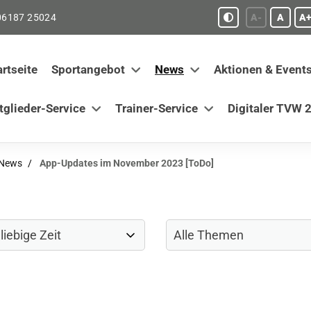
06187 25024
A-
A
A+
artseite
Sportangebot
News
Aktionen & Event
tglieder-Service
Trainer-Service
Digitaler TVW 2
-News
App-Updates im November 2023 [ToDo]