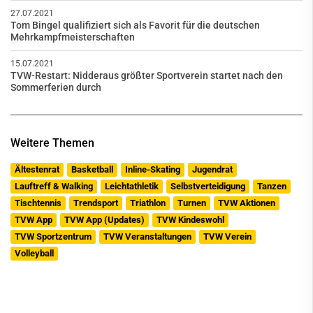
27.07.2021
Tom Bingel qualifiziert sich als Favorit für die deutschen
Mehrkampfmeisterschaften
15.07.2021
TVW-Restart: Nidderaus größter Sportverein startet nach den
Sommerferien durch
Weitere Themen
Ältestenrat
Basketball
Inline-Skating
Jugendrat
Lauftreff & Walking
Leichtathletik
Selbstverteidigung
Tanzen
Tischtennis
Trendsport
Triathlon
Turnen
TVW Aktionen
TVW App
TVW App (Updates)
TVW Kindeswohl
TVW Sportzentrum
TVW Veranstaltungen
TVW Verein
Volleyball