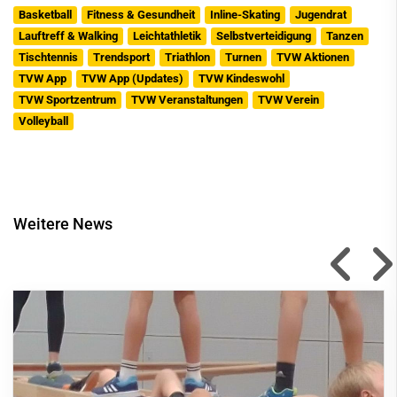
Basketball
Fitness & Gesundheit
Inline-Skating
Jugendrat
Lauftreff & Walking
Leichtathletik
Selbstverteidigung
Tanzen
Tischtennis
Trendsport
Triathlon
Turnen
TVW Aktionen
TVW App
TVW App (Updates)
TVW Kindeswohl
TVW Sportzentrum
TVW Veranstaltungen
TVW Verein
Volleyball
Weitere News