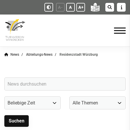
A-
A
A+
News
Abteilungs-News
Residenzstadt Würzburg