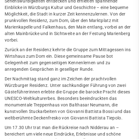
Sehenswürdigkeiten entdecken und erhielten spannende
Einblicke in Würzburgs Kultur und Geschichte – eine bequeme
Möglichkeit, die Stadt in kurzer Zeit kennenzulernen. Von der
prunkvollen Residenz, zum Dom, über den Marktplatz mit
Marienkapelle und Falkenhaus, den Main entlang, vorbei an der
alten Mainbrücke und in Sichtweite an der Festung Marienberg
vorbei.
Zurück an der Residenz kehrte die Gruppe zum Mittagessen ins
Wirtshaus zum Dom ein. Diese gemeinsame Pause bot
Gelegenheit zum gegenseitigen Kennenlernen und zu
anregenden Gesprächen in geselliger Runde.
Der Nachmittag stand ganz im Zeichen der prachtvollen
Würzburger Residenz. Unter sachkundiger Führung von zwei
Gästeführerinnen erlebte die Gruppe die barocke Pracht dieses
UNESCO-Weltkulturerbes. Besonders beeindruckten das
monumentale Treppenhaus von Balthasar Neumann, die
kunstvollen Stuckarbeiten von Giovanni Battista Bossi und das
weltberühmte Deckenfresko von Giovanni Battista Tiepolo.
Um 17.30 Uhr trat man die Rückreise nach Nidderau an –
bereichert um viele neue Eindrücke, Erlebnisse und schöne