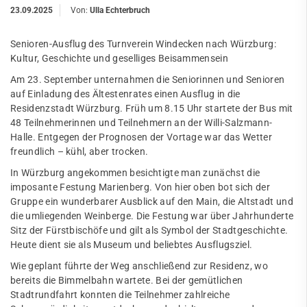
23.09.2025
Von:
Ulla Echterbruch
Senioren-Ausflug des Turnverein Windecken nach Würzburg:
Kultur, Geschichte und geselliges Beisammensein
Am 23. September unternahmen die Seniorinnen und Senioren
auf Einladung des Ältestenrates einen Ausflug in die
Residenzstadt Würzburg. Früh um 8.15 Uhr startete der Bus mit
48 Teilnehmerinnen und Teilnehmern an der Willi-Salzmann-
Halle. Entgegen der Prognosen der Vortage war das Wetter
freundlich – kühl, aber trocken.
In Würzburg angekommen besichtigte man zunächst die
imposante Festung Marienberg. Von hier oben bot sich der
Gruppe ein wunderbarer Ausblick auf den Main, die Altstadt und
die umliegenden Weinberge. Die Festung war über Jahrhunderte
Sitz der Fürstbischöfe und gilt als Symbol der Stadtgeschichte.
Heute dient sie als Museum und beliebtes Ausflugsziel.
Wie geplant führte der Weg anschließend zur Residenz, wo
bereits die Bimmelbahn wartete. Bei der gemütlichen
Stadtrundfahrt konnten die Teilnehmer zahlreiche