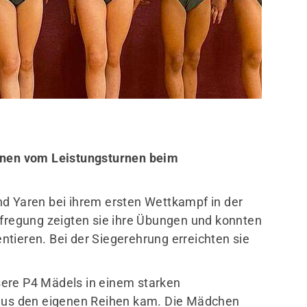
Mitglieder-Service
Ge
Alles zur Mitgliedschaft
Tur
Unterlagen
Ein
Termine
Dre
innen vom Leistungsturnen beim
611
0
nd Yaren bei ihrem ersten Wettkampf in der
ufregung zeigten sie ihre Übungen und konnten
tieren. Bei der Siegerehrung erreichten sie
ere P4 Mädels in einem starken
 aus den eigenen Reihen kam. Die Mädchen