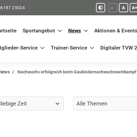
06187 25024
A-
A
A+
artseite
Sportangebot
News
Aktionen & Event
tglieder-Service
Trainer-Service
Digitaler TVW 2
-News
Nachwuchs erfolgreich beim Gaukindernachwuchswettkampf