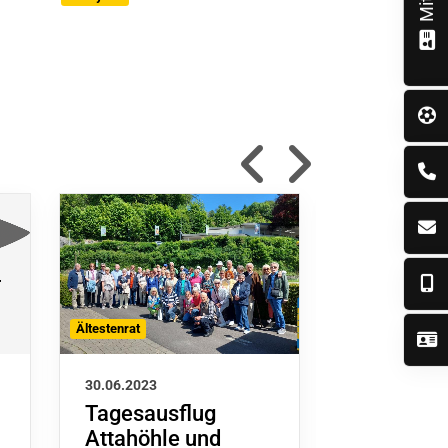
Ältestenrat
TVW Sportzentr
30.06.2023
29.06.2023
Tagesausflug
Sport Ec
Attahöhle und
02/2023: