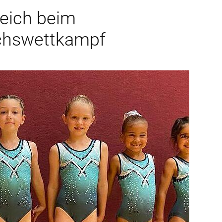
eich beim
chswettkampf
ionen