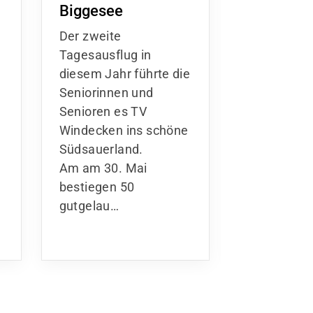
Biggesee
„TVW-
Sportzen
Der zweite
Zum Artike
Tagesausflug in
diesem Jahr führte die
r
Seniorinnen und
Senioren es TV
Windecken ins schöne
Südsauerland.
Am am 30. Mai
bestiegen 50
gutgelau…