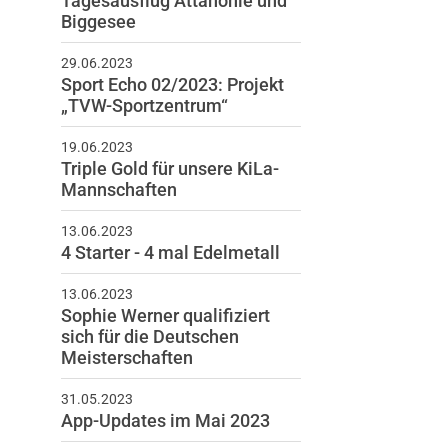
Tagesausflug Attahöhle und
Biggesee
29.06.2023
Sport Echo 02/2023: Projekt
„TVW-Sportzentrum“
schäftsstelle
19.06.2023
nverein „Grundstein zur
Triple Gold für unsere KiLa-
igkeit“ Windecken e.V.
Mannschaften
sdener Ring 72
13.06.2023
30 Nidderau
4 Starter - 4 mal Edelmetall
6187 25024
13.06.2023
info@tv-windecken.de
Sophie Werner qualifiziert
sich für die Deutschen
Meisterschaften
31.05.2023
App-Updates im Mai 2023