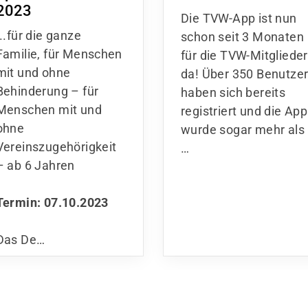
2023
Die TVW-App ist nun
...für die ganze
schon seit 3 Monaten
Familie, für Menschen
für die TVW-Mitglieder
mit und ohne
da! Über 350 Benutze
Behinderung – für
haben sich bereits
Menschen mit und
registriert und die App
ohne
wurde sogar mehr als
Vereinszugehörigkeit
…
– ab 6 Jahren
Termin: 07.10.2023
Das De…