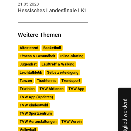
21.05.2023
Hessisches Landesfinale LK1
Weitere Themen
Ältestenrat
Basketball
Fitness & Gesundheit
Inline-Skating
Jugendrat
Lauftreff & Walking
Leichtathletik
Selbstverteidigung
Tanzen
Tischtennis
Trendsport
Triathlon
TVW Aktionen
TVW App
TVW App (Updates)
Mitglied werden!
TVW Kindeswohl
TVW Sportzentrum
TVW Veranstaltungen
TVW Verein
Volleyball