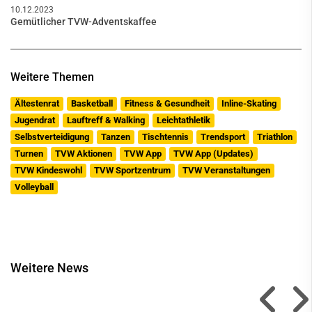
10.12.2023
Gemütlicher TVW-Adventskaffee
Weitere Themen
Ältestenrat
Basketball
Fitness & Gesundheit
Inline-Skating
Jugendrat
Lauftreff & Walking
Leichtathletik
Selbstverteidigung
Tanzen
Tischtennis
Trendsport
Triathlon
Turnen
TVW Aktionen
TVW App
TVW App (Updates)
TVW Kindeswohl
TVW Sportzentrum
TVW Veranstaltungen
Volleyball
Weitere News