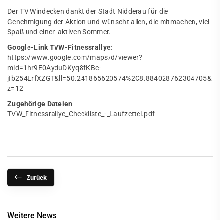
Der TV Windecken dankt der Stadt Nidderau für die
Genehmigung der Aktion und wünscht allen, die mitmachen, viel
Spaß und einen aktiven Sommer.
Google-Link TVW-Fitnessrallye:
https://www.google.com/maps/d/viewer?
mid=1hr9E0AyduDKyq8fKBc-
jIb254LrfXZGT&ll=50.241865620574%2C8.884028762304705&
z=12
Zugehörige Dateien
TVW_Fitnessrallye_Checkliste_-_Laufzettel.pdf
Zurück
Weitere News