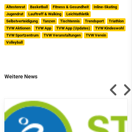
Ältestenrat
Basketball
Fitness & Gesundheit
Inline-Skating
Jugendrat
Lauftreff & Walking
Leichtathletik
Selbstverteidigung
Tanzen
Tischtennis
Trendsport
Triathlon
TVW Aktionen
TVW App
TVW App (Updates)
TVW Kindeswohl
TVW Sportzentrum
TVW Veranstaltungen
TVW Verein
Volleyball
Weitere News