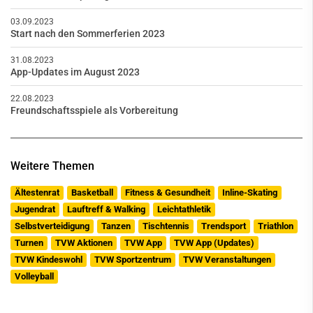
03.09.2023
Start nach den Sommerferien 2023
31.08.2023
App-Updates im August 2023
22.08.2023
Freundschaftsspiele als Vorbereitung
Weitere Themen
Ältestenrat
Basketball
Fitness & Gesundheit
Inline-Skating
Jugendrat
Lauftreff & Walking
Leichtathletik
Selbstverteidigung
Tanzen
Tischtennis
Trendsport
Triathlon
Turnen
TVW Aktionen
TVW App
TVW App (Updates)
TVW Kindeswohl
TVW Sportzentrum
TVW Veranstaltungen
Volleyball