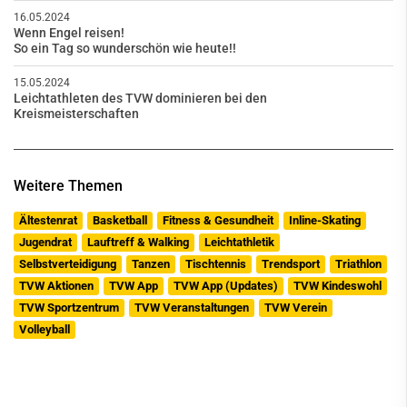
16.05.2024
Wenn Engel reisen!
So ein Tag so wunderschön wie heute!!
15.05.2024
Leichtathleten des TVW dominieren bei den
Kreismeisterschaften
Weitere Themen
Ältestenrat
Basketball
Fitness & Gesundheit
Inline-Skating
Jugendrat
Lauftreff & Walking
Leichtathletik
Selbstverteidigung
Tanzen
Tischtennis
Trendsport
Triathlon
TVW Aktionen
TVW App
TVW App (Updates)
TVW Kindeswohl
TVW Sportzentrum
TVW Veranstaltungen
TVW Verein
Volleyball