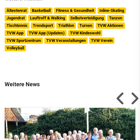
Ältestenrat
Basketball
Fitness & Gesundheit
Inline-Skating
Jugendrat
Lauftreff & Walking
Selbstverteidigung
Tanzen
Tischtennis
Trendsport
Triathlon
Turnen
TVW Aktionen
TVW App
TVW App (Updates)
TVW Kindeswohl
TVW Sportzentrum
TVW Veranstaltungen
TVW Verein
Volleyball
Weitere News